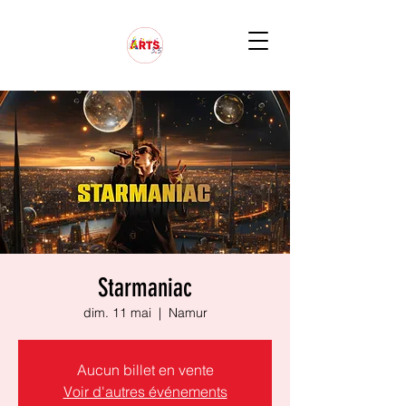
Starmaniac
dim. 11 mai
  |  
Namur
Aucun billet en vente
Voir d'autres événements